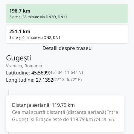
196.7 km
3 ore și 38 minute via DN2D, DN11
251.1 km
3 ore și 0 minute via DN2, DN1
Detalii despre traseu
Gugești
Vrancea, Romania
Latitudine:
45.5699
(45° 34' 11.64" N)
Longitudine:
27.1352
(27° 8' 6.72" E)
Distanța aeriană:
119.79
km
Cea mai scurtă distanță (distanța aeriană) între
Gugești
și
Brașov
este de
119.79
km
(
74.43
mi
).