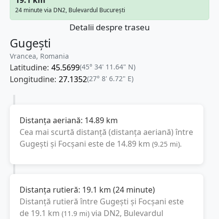
24 minute via DN2, Bulevardul București
Detalii despre traseu
Gugești
Vrancea, Romania
Latitudine:
45.5699
(45° 34' 11.64" N)
Longitudine:
27.1352
(27° 8' 6.72" E)
Distanța aeriană:
14.89
km
Cea mai scurtă distanță (distanța aeriană) între
Gugești
și
Focșani
este de
14.89
km
(
9.25
mi
).
Distanța rutieră:
19.1
km
(
24 minute
)
Distanță rutieră între
Gugești
și
Focșani
este
de
19.1
km
via DN2, Bulevardul
(
11.9
mi
)