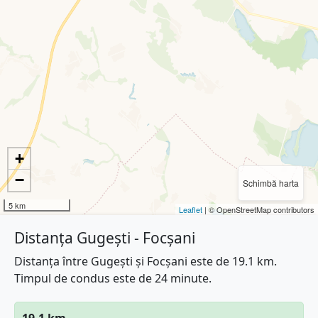
+
−
Schimbă harta
5 km
Leaflet
| © OpenStreetMap contributors
Distanța Gugești - Focșani
Distanța între Gugești și Focșani este de 19.1 km.
Timpul de condus este de 24 minute.
19.1 km