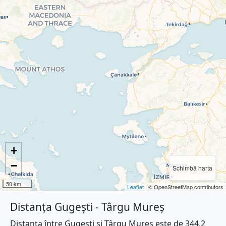
+
−
Schimbă harta
50 km
Leaflet
| © OpenStreetMap contributors
Distanța Gugești - Târgu Mureș
Distanța între Gugești și Târgu Mureș este de 344.2