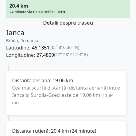
20.4 km
24 minute via Calea Brăilei, DN2B
Detalii despre traseu
Ianca
Brăila, Romania
Latitudine:
45.1351
(45° 8' 6.36" N)
Longitudine:
27.4809
(27° 28' 51.24" E)
Distanța aeriană:
19.06
km
Cea mai scurtă distanță (distanța aeriană) între
Ianca
și
Surdila-Greci
este de
19.06
km
(
11.84
mi
).
Distanța rutieră:
20.4
km
(
24 minute
)