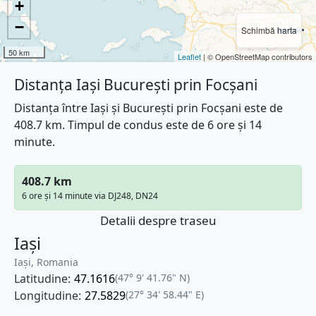
+
−
Schimbă harta
50 km
Leaflet
| © OpenStreetMap contributors
Distanța Iași București prin Focșani
Distanța între Iași și București prin Focșani este de
408.7 km. Timpul de condus este de 6 ore și 14
minute.
408.7 km
6 ore și 14 minute via DJ248, DN24
Detalii despre traseu
Iași
Iași, Romania
Latitudine:
47.1616
(47° 9' 41.76" N)
Longitudine:
27.5829
(27° 34' 58.44" E)