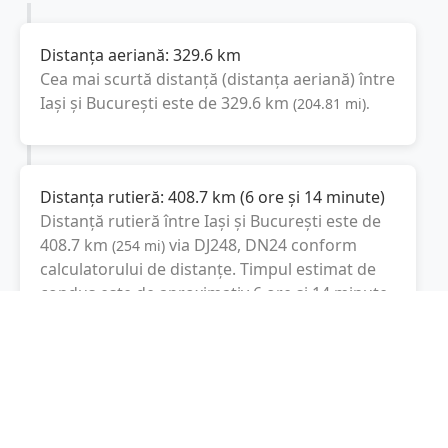
Distanța aeriană:
329.6
km
Cea mai scurtă distanță (distanța aeriană) între
Iași
și
București
este de
329.6
km
(
204.81
mi
).
Distanța rutieră:
408.7
km
(
6 ore și 14 minute
)
Distanță rutieră între
Iași
și
București
este de
408.7
km
via DJ248, DN24
conform
(
254
mi
)
calculatorului de distanțe. Timpul estimat de
condus este de aproximativ
6 ore și 14 minute
.
Cost total:
306.5
lei
(
30.65
litri
)
La un consum mediu de
7.5 litri / 100 km
,
costul total al călătoriei este de
306.5
lei
, cu un