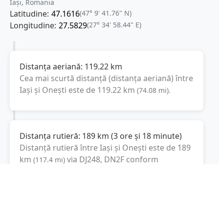
Iași, Romania
Latitudine:
47.1616
(47° 9' 41.76" N)
Longitudine:
27.5829
(27° 34' 58.44" E)
Distanța aeriană:
119.22
km
Cea mai scurtă distanță (distanța aeriană) între
Iași
și
Onești
este de
119.22
km
(
74.08
mi
).
Distanța rutieră:
189
km
(
3 ore și 18 minute
)
Distanță rutieră între
Iași
și
Onești
este de
189
km
via DJ248, DN2F
conform
(
117.4
mi
)
calculatorului de distanțe. Timpul estimat de
condus este de aproximativ
3 ore și 44 minute
.