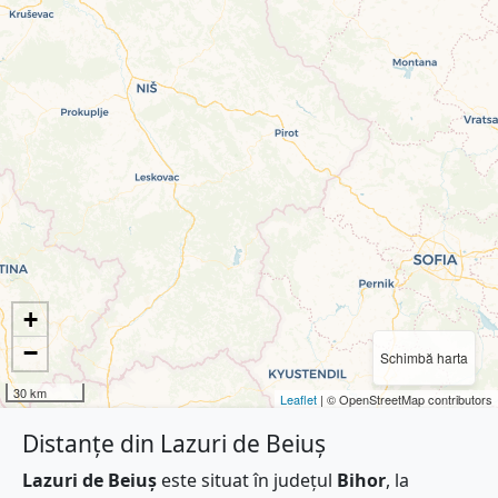
+
−
Schimbă harta
30 km
Leaflet
| © OpenStreetMap contributors
Distanțe din Lazuri de Beiuș
Lazuri de Beiuș
este situat în județul
Bihor
, la