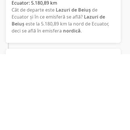
Ecuator:
5.180,89
km
Cât de departe este
Lazuri de Beiuș
de
Ecuator și în ce emisferă se află?
Lazuri de
Beiuș
este la
5.180,89
km
la nord de Ecuator,
deci se află în emisfera
nordică
.
Polul Sud:
15.188,44
km
Cât este de departe
Lazuri de Beiuș
de Polul
Sud? De la
Lazuri de Beiuș
la Polul Sud sunt
15.188,44
km
, spre sud.
Localități în apropiere de Lazuri de
Beiuș
Rieni
(4 km)