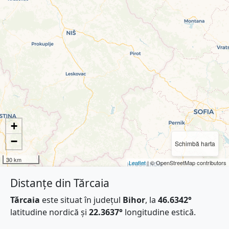
+
−
Schimbă harta
30 km
Leaflet
| © OpenStreetMap contributors
Distanțe din Tărcaia
Tărcaia
este situat în județul
Bihor
, la
46.6342°
latitudine nordică și
22.3637°
longitudine estică.