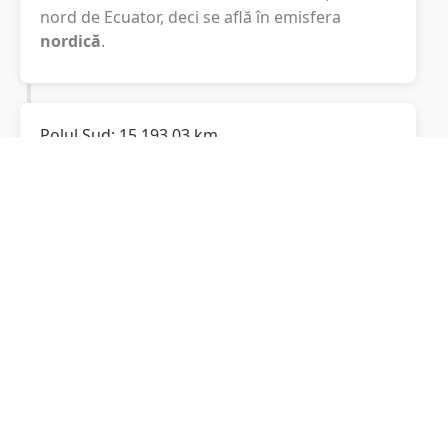
nord de Ecuator, deci se află în emisfera
nordică
.
Polul Sud:
15.193,03
km
Cât este de departe
Tărcaia
de Polul Sud? De
la
Tărcaia
la Polul Sud sunt
15.193,03
km
, spre
sud.
Localități în apropiere de Tărcaia
Drăgănești
(2 km)
Beiuș
(4 km)
Finiș
(4 km)
Lazuri de Beiuș
(6 km)