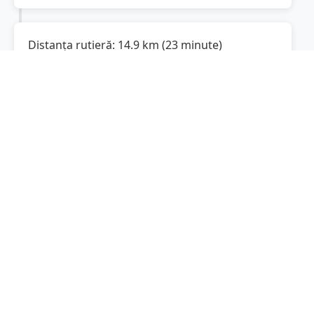
Distanța rutieră:
14.9
km
(
23 minute
)
Distanță rutieră între
Miroslava
și
Breazu
este
de
14.9
km
via Șoseaua Voinești,
(
9.3
mi
)
Șoseaua Rediu
conform calculatorului de
distanțe. Timpul estimat de condus este de
aproximativ
24 minute
.
Cost total:
11.2
lei
(
1.12
litri
)
La un consum mediu de
7.5 litri / 100 km
,
costul total al călătoriei este de
11.2
lei
, cu un
consum total de
1.12
litri
de combustibil.