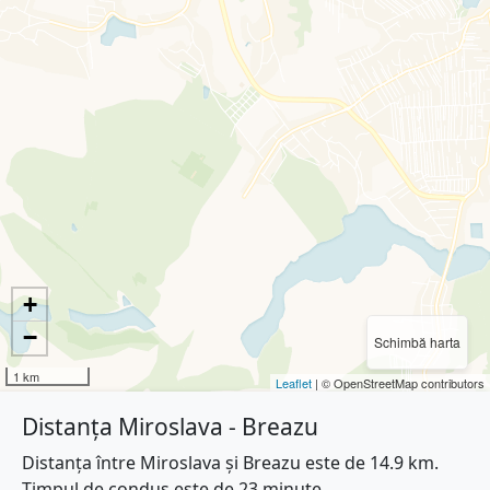
+
−
Schimbă harta
1 km
Leaflet
| © OpenStreetMap contributors
Distanța Miroslava - Breazu
Distanța între Miroslava și Breazu este de 14.9 km.
Timpul de condus este de 23 minute.