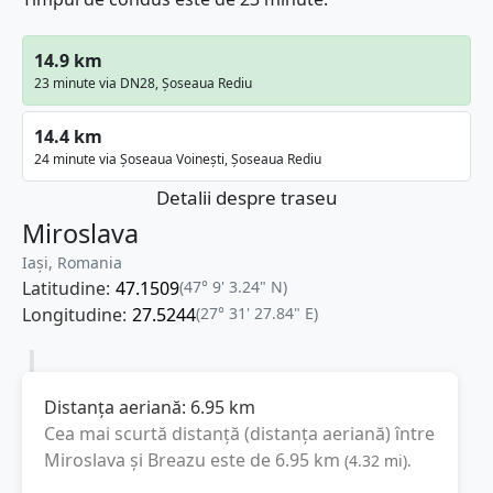
14.9 km
23 minute via DN28, Șoseaua Rediu
14.4 km
24 minute via Șoseaua Voinești, Șoseaua Rediu
Detalii despre traseu
Miroslava
Iași, Romania
Latitudine:
47.1509
(47° 9' 3.24" N)
Longitudine:
27.5244
(27° 31' 27.84" E)
Distanța aeriană:
6.95
km
Cea mai scurtă distanță (distanța aeriană) între
Miroslava
și
Breazu
este de
6.95
km
(
4.32
mi
).