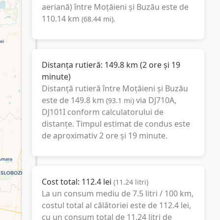
aeriană) între
Moțăieni
și
Buzău
este de
110.14
km
(
68.44
mi
).
Distanța rutieră:
149.8
km
(
2 ore și 19
minute
)
Distanță rutieră între
Moțăieni
și
Buzău
este de
149.8
km
via DJ710A,
(
93.1
mi
)
DJ101I
conform calculatorului de
distanțe. Timpul estimat de condus este
de aproximativ
2 ore și 19 minute
.
Cost total:
112.4
lei
(
11.24
litri
)
La un consum mediu de
7.5 litri / 100 km
,
costul total al călătoriei este de
112.4
lei
,
cu un consum total de
11.24
litri
de