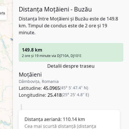
Distanța Moțăieni - Buzău
rta
Distanța între Moțăieni și Buzău este de 149.8
km. Timpul de condus este de 2 ore și 19
minute.
149.8 km
2 ore și 19 minute via DJ710A, DJ101I
Detalii despre traseu
Moțăieni
Dâmbovița, Romania
Latitudine:
45.0965
(45° 5' 47.4" N)
Longitudine:
25.418
(25° 25' 4.8" E)
Distanța aeriană:
110.14
km
Cea mai scurtă distanță (distanța