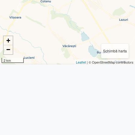
+
−
Schimbă harta
2 km
Leaflet
| © OpenStreetMap contributors