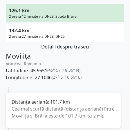
126.1 km
2 ore și 12 minute via DN23, Strada Brăilei
132.4 km
2 ore și 27 minute via DN23, DN25
Detalii despre traseu
Movilița
Vrancea, Romania
Latitudine:
45.9551
(45° 57' 18.36" N)
Longitudine:
27.1046
(27° 6' 16.56" E)
Distanța aeriană:
101.7
km
Cea mai scurtă distanță (distanța aeriană) între
Movilița
și
Brăila
este de
101.7
km
(
63.2
mi
).