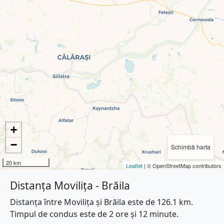
+
−
Schimbă harta
20 km
Leaflet
| © OpenStreetMap contributors
Distanța Movilița - Brăila
Distanța între Movilița și Brăila este de 126.1 km.
Timpul de condus este de 2 ore și 12 minute.