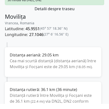
36 minute via DN2L, DN2
Detalii despre traseu
Movilița
Vrancea, Romania
Latitudine:
45.9551
(45° 57' 18.36" N)
Longitudine:
27.1046
(27° 6' 16.56" E)
Distanța aeriană:
29.05
km
Cea mai scurtă distanță (distanța aeriană) între
Movilița
și
Focșani
este de
29.05
km
(
18.05
mi
).
Distanța rutieră:
36.1
km
(
36 minute
)
Distanță rutieră între
Movilița
și
Focșani
este
de
36.1
km
via DN2L, DN2
conform
(
22.4
mi
)
calculatorului de distanțe. Timpul estimat de