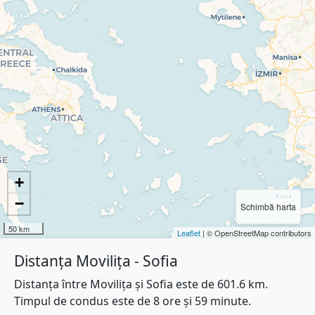
+
−
Schimbă harta
50 km
Leaflet
| © OpenStreetMap contributors
Distanța Movilița - Sofia
Distanța între Movilița și Sofia este de 601.6 km.
Timpul de condus este de 8 ore și 59 minute.