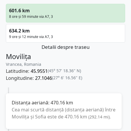
601.6 km
8 ore și 59 minute via A7, 3
634.2 km
9 ore și 12 minute via A7, 3
Detalii despre traseu
Movilița
Vrancea, Romania
Latitudine:
45.9551
(45° 57' 18.36" N)
Longitudine:
27.1046
(27° 6' 16.56" E)
Distanța aeriană:
470.16
km
Cea mai scurtă distanță (distanța aeriană) între
Movilița
și
Sofia
este de
470.16
km
(
292.14
mi
).