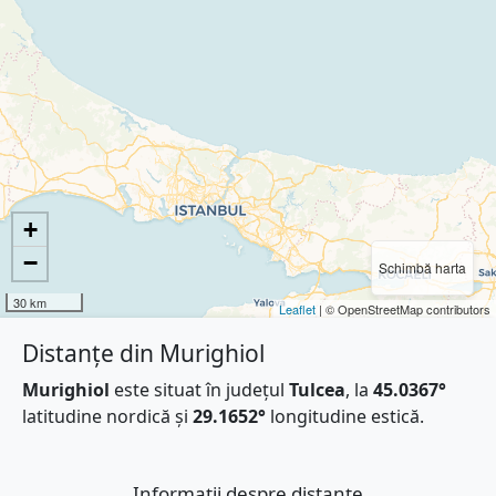
+
−
Schimbă harta
30 km
Leaflet
| © OpenStreetMap contributors
Distanțe din Murighiol
Murighiol
este situat în județul
Tulcea
, la
45.0367°
latitudine nordică și
29.1652°
longitudine estică.
Informații despre distanțe