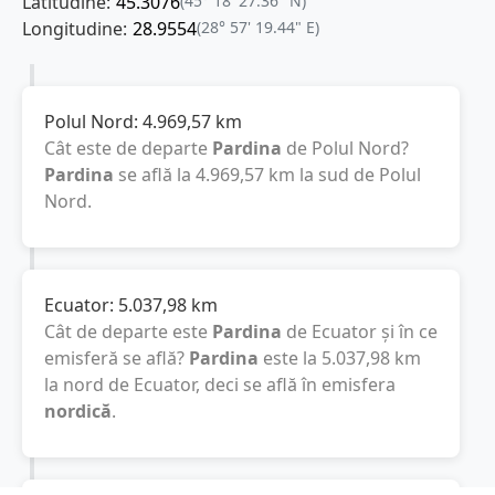
Latitudine:
45.3076
(45° 18' 27.36" N)
Longitudine:
28.9554
(28° 57' 19.44" E)
Polul Nord:
4.969,57
km
Cât este de departe
Pardina
de Polul Nord?
Pardina
se află la
4.969,57
km
la sud de Polul
Nord.
Ecuator:
5.037,98
km
Cât de departe este
Pardina
de Ecuator și în ce
emisferă se află?
Pardina
este la
5.037,98
km
la nord de Ecuator, deci se află în emisfera
nordică
.