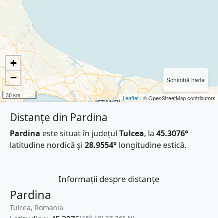
+
−
Schimbă harta
30 km
Leaflet
| © OpenStreetMap contributors
Distanțe din Pardina
Pardina
este situat în județul
Tulcea
, la
45.3076°
latitudine nordică și
28.9554°
longitudine estică.
Informații despre distanțe
Pardina
Tulcea, Romania