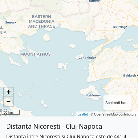
+
−
Schimbă harta
50 km
Leaflet
| © OpenStreetMap contributors
Distanța Nicorești - Cluj-Napoca
Distanța între Nicorești și Cluj-Napoca este de 441.4