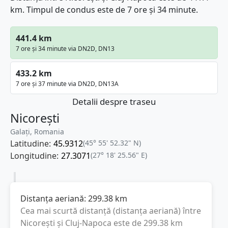
km. Timpul de condus este de 7 ore și 34 minute.
441.4 km
7 ore și 34 minute via DN2D, DN13
433.2 km
7 ore și 37 minute via DN2D, DN13A
Detalii despre traseu
Nicorești
Galați, Romania
Latitudine:
45.9312
(45° 55' 52.32" N)
Longitudine:
27.3071
(27° 18' 25.56" E)
Distanța aeriană:
299.38
km
Cea mai scurtă distanță (distanța aeriană) între
Nicorești
și
Cluj-Napoca
este de
299.38
km