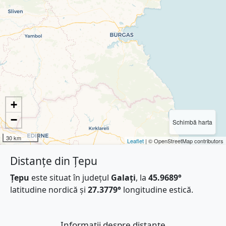
+
−
Schimbă harta
30 km
Leaflet
| © OpenStreetMap contributors
Distanțe din Țepu
Țepu
este situat în județul
Galați
, la
45.9689°
latitudine nordică și
27.3779°
longitudine estică.
Informații despre distanțe