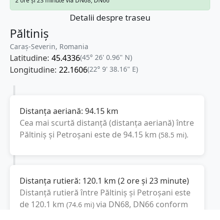
2 ore și 23 minute via DN68, DN66
Detalii despre traseu
Păltiniș
Caraș-Severin, Romania
Latitudine:
45.4336
(45° 26' 0.96" N)
Longitudine:
22.1606
(22° 9' 38.16" E)
Distanța aeriană:
94.15
km
Cea mai scurtă distanță (distanța aeriană) între
Păltiniș
și
Petroșani
este de
94.15
km
(
58.5
mi
).
Distanța rutieră:
120.1
km
(
2 ore și 23 minute
)
Distanță rutieră între
Păltiniș
și
Petroșani
este
de
120.1
km
via DN68, DN66
conform
(
74.6
mi
)
calculatorului de distanțe. Timpul estimat de