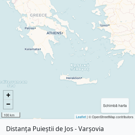
+
−
Schimbă harta
100 km
Leaflet
| © OpenStreetMap contributors
Distanța Puieștii de Jos - Varşovia