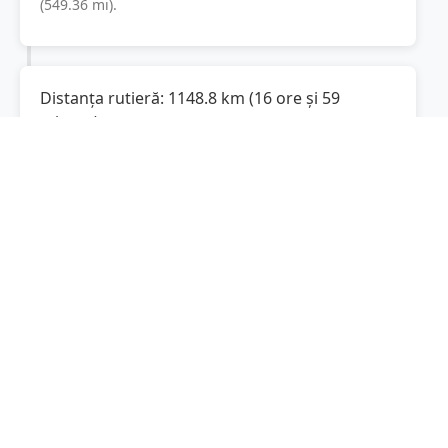
(
549.36
mi
).
Distanța rutieră:
1148.8
km
(
16 ore și 59
minute
)
Distanță rutieră între
Puieștii de Jos
și
Varşovia
este de
1148.8
km
via DN2, Via
(
713.8
mi
)
Carpatia im. Prezydenta RP Lecha
Kaczyńskiego
conform calculatorului de
distanțe. Timpul estimat de condus este de
aproximativ
16 ore și 59 minute
.
Cost total:
861.6
lei
(
86.16
litri
)
La un consum mediu de
7.5 litri / 100 km
,
costul total al călătoriei este de
861.6
lei
, cu un
consum total de
86.16
litri
de combustibil.