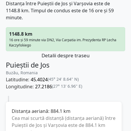
Distanța între Puieștii de Jos și Varşovia este de
1148.8 km. Timpul de condus este de 16 ore și 59
minute.
1148.8 km
16 ore și 59 minute via DN2, Via Carpatia im. Prezydenta RP Lecha
Kaczyńskiego
Detalii despre traseu
Puieștii de Jos
Buzău, Romania
Latitudine:
45.4024
(45° 24' 8.64" N)
Longitudine:
27.2186
(27° 13' 6.96" E)
Distanța aeriană:
884.1
km
Cea mai scurtă distanță (distanța aeriană) între
Puieștii de Jos
și
Varşovia
este de
884.1
km