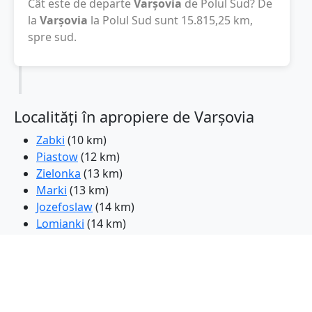
Cât este de departe
Varşovia
de Polul Sud? De
la
Varşovia
la Polul Sud sunt
15.815,25
km
,
spre sud.
Localități în apropiere de Varşovia
Zabki
(10 km)
Piastow
(12 km)
Zielonka
(13 km)
Marki
(13 km)
Jozefoslaw
(14 km)
Lomianki
(14 km)
Ozarow Mazowiecki
(14 km)
Pruszkow
(16 km)
Kobylka
(17 km)
Konstancin-Jeziorna
(18 km)
Piaseczno
(18 km)