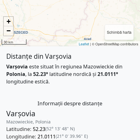
+
−
Schimbă harta
30 km
Leaflet
| © OpenStreetMap contributors
Distanțe din Varşovia
Varşovia
este situat în regiunea Mazowieckie din
Polonia
, la
52.23°
latitudine nordică și
21.0111°
longitudine estică.
Informații despre distanțe
Varşovia
Mazowieckie, Polonia
Latitudine:
52.23
(52° 13' 48" N)
Longitudine:
21.0111
(21° 0' 39.96" E)