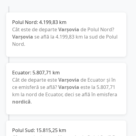
Polul Nord:
4.199,83
km
Cât este de departe
Varşovia
de Polul Nord?
Varşovia
se află la
4.199,83
km
la sud de Polul
Nord.
Ecuator:
5.807,71
km
Cât de departe este
Varşovia
de Ecuator și în
ce emisferă se află?
Varşovia
este la
5.807,71
km
la nord de Ecuator, deci se află în emisfera
nordică
.
Polul Sud:
15.815,25
km