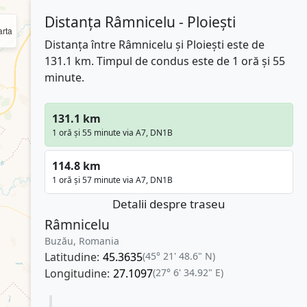
Distanța Râmnicelu - Ploiești
rta
Distanța între Râmnicelu și Ploiești este de
131.1 km. Timpul de condus este de 1 oră și 55
minute.
131.1 km
1 oră și 55 minute via A7, DN1B
114.8 km
1 oră și 57 minute via A7, DN1B
Detalii despre traseu
Râmnicelu
Buzău, Romania
Latitudine:
45.3635
(45° 21' 48.6" N)
Longitudine:
27.1097
(27° 6' 34.92" E)