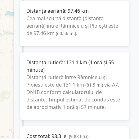
Distanța aeriană:
97.46
km
Cea mai scurtă distanță (distanța
aeriană) între
Râmnicelu
și
Ploiești
este
de
97.46
km
(
60.56
mi
).
Distanța rutieră:
131.1
km
(
1 oră și 55
minute
)
Distanță rutieră între
Râmnicelu
și
Ploiești
este de
131.1
km
via A7,
(
81.5
mi
)
DN1B
conform calculatorului de
distanțe. Timpul estimat de condus este
de aproximativ
1 oră și 57 minute
.
Cost total:
98.3
lei
(
9.83
litri
)