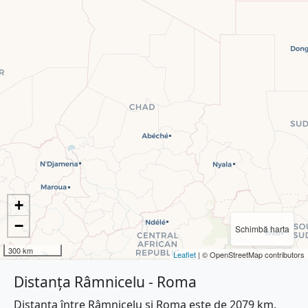
+
−
Schimbă harta
300 km
Leaflet
| © OpenStreetMap contributors
Distanța Râmnicelu - Roma
Distanța între Râmnicelu și Roma este de 2079 km.