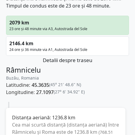
Timpul de condus este de 23 ore și 48 minute.
2079 km
23 ore și 48 minute via A3, Autostrada del Sole
2146.4 km
24 ore și 36 minute via A1, Autostrada del Sole
Detalii despre traseu
Râmnicelu
Buzău, Romania
Latitudine:
45.3635
(45° 21' 48.6" N)
Longitudine:
27.1097
(27° 6' 34.92" E)
Distanța aeriană:
1236.8
km
Cea mai scurtă distanță (distanța aeriană) între
Râmnicelu
și
Roma
este de
1236.8
km
(
768.51