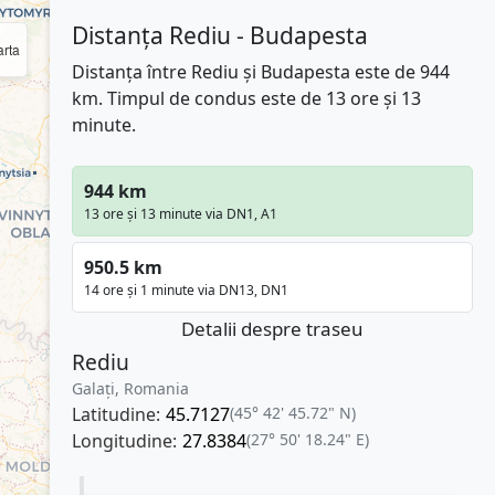
Distanța Rediu - Budapesta
rta
Distanța între Rediu și Budapesta este de 944
km. Timpul de condus este de 13 ore și 13
minute.
944 km
13 ore și 13 minute via DN1, A1
950.5 km
14 ore și 1 minute via DN13, DN1
Detalii despre traseu
Rediu
Galați, Romania
Latitudine:
45.7127
(45° 42' 45.72" N)
Longitudine:
27.8384
(27° 50' 18.24" E)