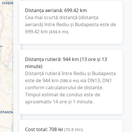
Distanța aeriană:
699.42
km
Cea mai scurtă distanță (distanța
aeriană) între
Rediu
și
Budapesta
este de
699.42
km
(
434.6
mi
).
Distanța rutieră:
944
km
(
13 ore și 13
minute
)
Distanță rutieră între
Rediu
și
Budapesta
este de
944
km
via DN13, DN1
(
586.6
mi
)
conform calculatorului de distanțe.
Timpul estimat de condus este de
aproximativ
14 ore și 1 minute
.
Cost total:
708
lei
(
70.8
litri
)