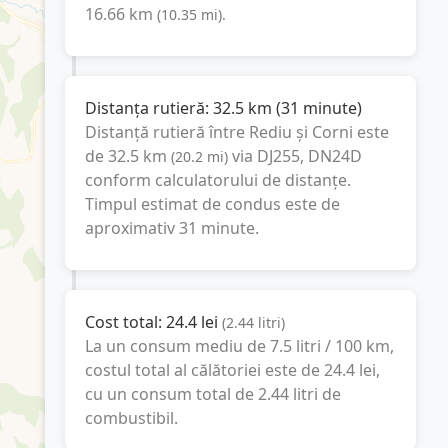
16.66
km
(
10.35
mi
).
Distanța rutieră:
32.5
km
(
31 minute
)
Distanță rutieră între
Rediu
și
Corni
este
de
32.5
km
via DJ255, DN24D
(
20.2
mi
)
conform calculatorului de distanțe.
Timpul estimat de condus este de
aproximativ
31 minute
.
Cost total:
24.4
lei
(
2.44
litri
)
La un consum mediu de
7.5 litri / 100 km
,
costul total al călătoriei este de
24.4
lei
,
cu un consum total de
2.44
litri
de
combustibil.