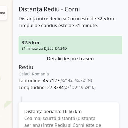
Distanța Rediu - Corni
rta
Distanța între Rediu și Corni este de 32.5 km.
Timpul de condus este de 31 minute.
32.5 km
31 minute via DJ255, DN24D
Detalii despre traseu
Rediu
Galați, Romania
Latitudine:
45.7127
(45° 42' 45.72" N)
Longitudine:
27.8384
(27° 50' 18.24" E)
Distanța aeriană:
16.66
km
Cea mai scurtă distanță (distanța
aeriană) între
Rediu
și
Corni
este de