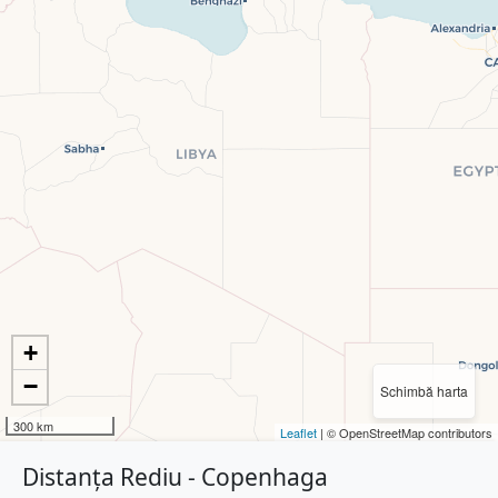
+
−
Schimbă harta
300 km
Leaflet
| © OpenStreetMap contributors
Distanța Rediu - Copenhaga