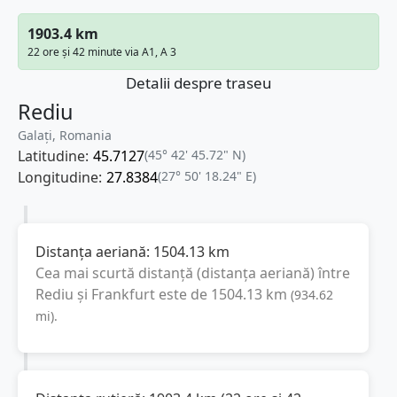
1903.4 km
22 ore și 42 minute via A1, A 3
Detalii despre traseu
Rediu
Galați, Romania
Latitudine:
45.7127
(45° 42' 45.72" N)
Longitudine:
27.8384
(27° 50' 18.24" E)
Distanța aeriană:
1504.13
km
Cea mai scurtă distanță (distanța aeriană) între
Rediu
și
Frankfurt
este de
1504.13
km
(
934.62
mi
).