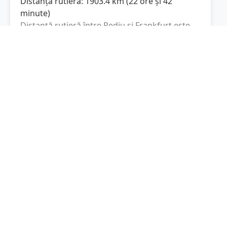
Distanța rutieră:
1903.4
km
(
22 ore și 42
minute
)
Distanță rutieră între
Rediu
și
Frankfurt
este
de
1903.4
km
via A1, A 3
conform
(
1182.7
mi
)
calculatorului de distanțe. Timpul estimat de
condus este de aproximativ
22 ore și 42
minute
.
Cost total:
1427.6
lei
(
142.76
litri
)
La un consum mediu de
7.5 litri / 100 km
,
costul total al călătoriei este de
1427.6
lei
, cu
un consum total de
142.76
litri
de combustibil.
Frankfurt
Hesse, Germania