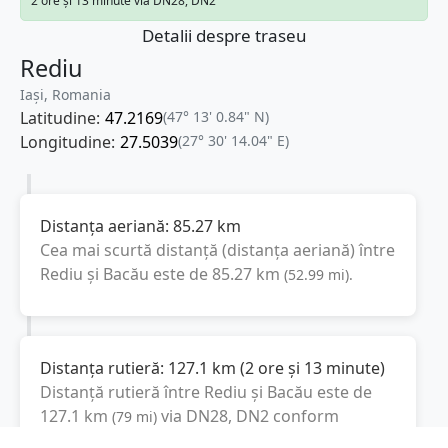
2 ore și 13 minute via DN28, DN2
Detalii despre traseu
Rediu
Iași, Romania
Latitudine:
47.2169
(47° 13' 0.84" N)
Longitudine:
27.5039
(27° 30' 14.04" E)
Distanța aeriană:
85.27
km
Cea mai scurtă distanță (distanța aeriană) între
Rediu
și
Bacău
este de
85.27
km
(
52.99
mi
).
Distanța rutieră:
127.1
km
(
2 ore și 13 minute
)
Distanță rutieră între
Rediu
și
Bacău
este de
127.1
km
via DN28, DN2
conform
(
79
mi
)
calculatorului de distanțe. Timpul estimat de