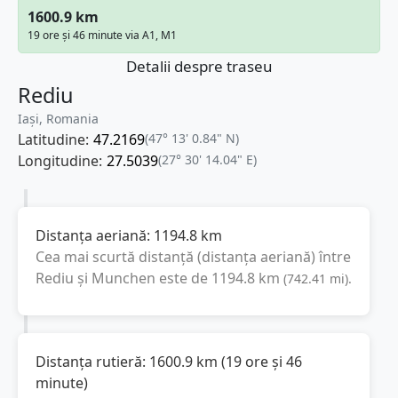
1600.9 km
19 ore și 46 minute via A1, M1
Detalii despre traseu
Rediu
Iași, Romania
Latitudine:
47.2169
(47° 13' 0.84" N)
Longitudine:
27.5039
(27° 30' 14.04" E)
Distanța aeriană:
1194.8
km
Cea mai scurtă distanță (distanța aeriană) între
Rediu
și
Munchen
este de
1194.8
km
(
742.41
mi
).
Distanța rutieră:
1600.9
km
(
19 ore și 46
minute
)