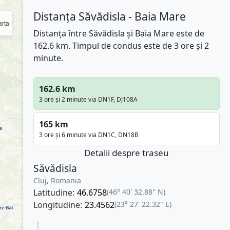
Distanța Săvădisla - Baia Mare
rta
Distanța între Săvădisla și Baia Mare este de
162.6 km. Timpul de condus este de 3 ore și 2
minute.
162.6 km
3 ore și 2 minute via DN1F, DJ108A
165 km
3 ore și 6 minute via DN1C, DN18B
Detalii despre traseu
Săvădisla
Cluj, Romania
Latitudine:
46.6758
(46° 40' 32.88" N)
Longitudine:
23.4562
(23° 27' 22.32" E)