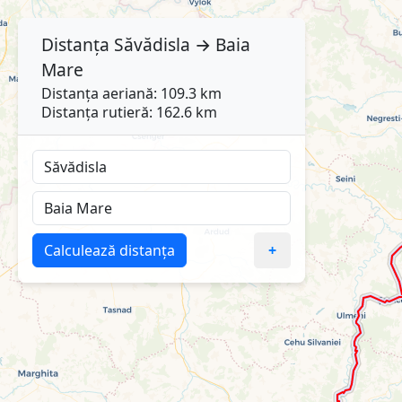
Distanța
Săvădisla
→
Baia
Mare
Distanța aeriană: 109.3 km
Distanța rutieră: 162.6 km
Calculează distanța
+