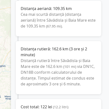
Distanța aeriană:
109.35
km
Cea mai scurtă distanță (distanța
aeriană) între
Săvădisla
și
Baia Mare
este
de
109.35
km
(
67.95
mi
).
Distanța rutieră:
162.6
km
(
3 ore și 2
minute
)
Distanță rutieră între
Săvădisla
și
Baia
Mare
este de
162.6
km
via DN1C,
(
101
mi
)
DN18B
conform calculatorului de
distanțe. Timpul estimat de condus este
de aproximativ
3 ore și 6 minute
.
Cost total:
122
lei
(
12.2
litri
)