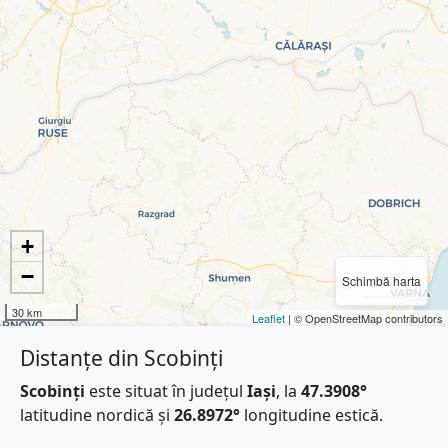
+
−
Schimbă harta
30 km
Leaflet
| © OpenStreetMap contributors
Distanțe din Scobinți
Scobinți
este situat în județul
Iași
, la
47.3908°
latitudine nordică și
26.8972°
longitudine estică.