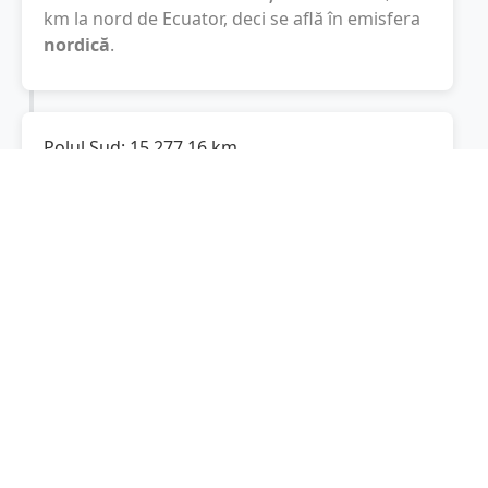
km
la nord de Ecuator, deci se află în emisfera
nordică
.
Polul Sud:
15.277,16
km
Cât este de departe
Scobinți
de Polul Sud? De
la
Scobinți
la Polul Sud sunt
15.277,16
km
,
spre sud.
Localități în apropiere de Scobinți
Ceplenița
(5 km)
Cotnari
(6 km)
Deleni
(8 km)
Todirești
(9 km)