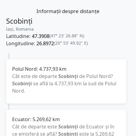
Informații despre distanțe
Scobinți
Iași, Romania
Latitudine:
47.3908
(47° 23' 26.88" N)
Longitudine:
26.8972
(26° 53' 49.92" E)
Polul Nord:
4.737,93
km
Cât este de departe
Scobinți
de Polul Nord?
Scobinți
se află la
4.737,93
km
la sud de Polul
Nord.
Ecuator:
5.269,62
km
Cât de departe este
Scobinți
de Ecuator și în
ce emisferă se află?
Scobinți
este la
5.269,62