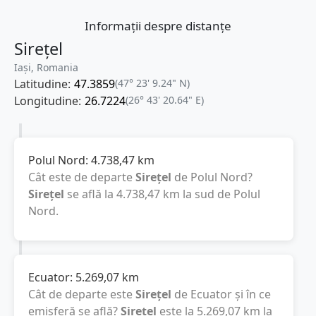
Informații despre distanțe
Sirețel
Iași, Romania
Latitudine:
47.3859
(47° 23' 9.24" N)
Longitudine:
26.7224
(26° 43' 20.64" E)
Polul Nord:
4.738,47
km
Cât este de departe
Sirețel
de Polul Nord?
Sirețel
se află la
4.738,47
km
la sud de Polul
Nord.
Ecuator:
5.269,07
km
Cât de departe este
Sirețel
de Ecuator și în ce
emisferă se află?
Sirețel
este la
5.269,07
km
la