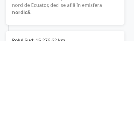
nord de Ecuator, deci se află în emisfera
nordică
.
Polul Sud:
15.276,62
km
Cât este de departe
Sirețel
de Polul Sud? De la
Sirețel
la Polul Sud sunt
15.276,62
km
, spre
sud.
Localități în apropiere de Sirețel
Lespezi
(4 km)
Vânători
(4 km)
Dolhasca
(10 km)
Todirești
(11 km)