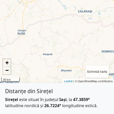
+
−
Schimbă harta
30 km
Leaflet
| © OpenStreetMap contributors
Distanțe din Sirețel
Sirețel
este situat în județul
Iași
, la
47.3859°
latitudine nordică și
26.7224°
longitudine estică.