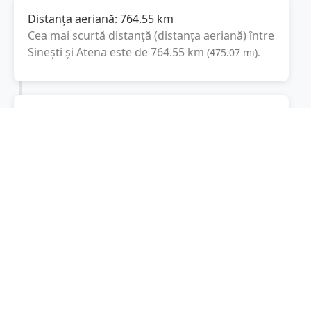
Distanța aeriană:
764.55
km
Cea mai scurtă distanță (distanța aeriană) între
Sinești
și
Atena
este de
764.55
km
(
475.07
mi
).
Distanța rutieră:
1195.5
km
(
15 ore și 35
minute
)
Distanță rutieră între
Sinești
și
Atena
este de
1195.5
km
via Εγνατία Οδός, Αθήνα -
(
742.9
mi
)
Θεσσαλονίκη - Εύζωνοι
conform
calculatorului de distanțe. Timpul estimat de
condus este de aproximativ
18 ore și 27
minute
.
Cost total:
896.6
lei
(
89.66
litri
)