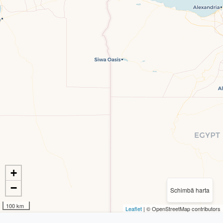
+
−
Schimbă harta
100 km
Leaflet
| © OpenStreetMap contributors