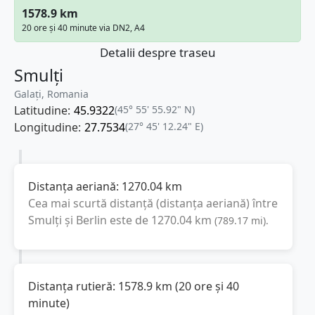
1578.9 km
20 ore și 40 minute via DN2, A4
Detalii despre traseu
Smulți
Galați, Romania
Latitudine:
45.9322
(45° 55' 55.92" N)
Longitudine:
27.7534
(27° 45' 12.24" E)
Distanța aeriană:
1270.04
km
Cea mai scurtă distanță (distanța aeriană) între
Smulți
și
Berlin
este de
1270.04
km
(
789.17
mi
).
Distanța rutieră:
1578.9
km
(
20 ore și 40
minute
)