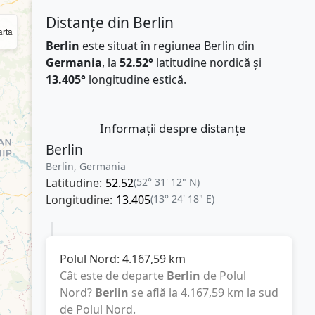
Distanțe din Berlin
rta
Berlin
este situat în regiunea Berlin din
Germania
, la
52.52°
latitudine nordică și
13.405°
longitudine estică.
Informații despre distanțe
Berlin
Berlin, Germania
Latitudine:
52.52
(52° 31' 12" N)
Longitudine:
13.405
(13° 24' 18" E)
Polul Nord:
4.167,59
km
Cât este de departe
Berlin
de Polul
Nord?
Berlin
se află la
4.167,59
km
la sud
de Polul Nord.