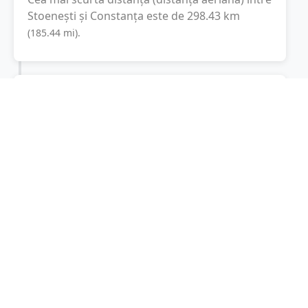
Stoenești
și
Constanța
este de
298.43
km
(
185.44
mi
).
Distanța rutieră:
388.6
km
(
5 ore și 5 minute
)
Distanță rutieră între
Stoenești
și
Constanța
este de
388.6
km
via Autostrada
(
241.5
mi
)
București-Pitești, Autostrada Soarelui
conform
calculatorului de distanțe. Timpul estimat de
condus este de aproximativ
5 ore și 12 minute
.
Cost total:
291.5
lei
(
29.15
litri
)
La un consum mediu de
7.5 litri / 100 km
,
costul total al călătoriei este de
291.5
lei
, cu un
consum total de
29.15
litri
de combustibil.