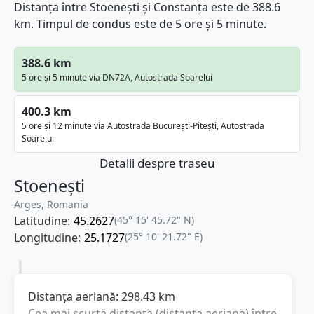
Distanța între Stoenești și Constanța este de 388.6
km. Timpul de condus este de 5 ore și 5 minute.
388.6 km
5 ore și 5 minute via DN72A, Autostrada Soarelui
400.3 km
5 ore și 12 minute via Autostrada București-Pitești, Autostrada
Soarelui
Detalii despre traseu
Stoenești
Argeș, Romania
Latitudine:
45.2627
(45° 15' 45.72" N)
Longitudine:
25.1727
(25° 10' 21.72" E)
Distanța aeriană:
298.43
km
Cea mai scurtă distanță (distanța aeriană) între