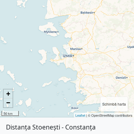
+
−
Schimbă harta
50 km
Leaflet
| © OpenStreetMap contributors
Distanța Stoenești - Constanța