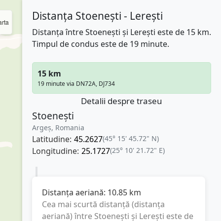
Distanța Stoenești - Lerești
rta
Distanța între Stoenești și Lerești este de 15 km.
Timpul de condus este de 19 minute.
15 km
19 minute via DN72A, DJ734
Detalii despre traseu
Stoenești
Argeș, Romania
Latitudine:
45.2627
(45° 15' 45.72" N)
Longitudine:
25.1727
(25° 10' 21.72" E)
Distanța aeriană:
10.85
km
Cea mai scurtă distanță (distanța
aeriană) între
Stoenești
și
Lerești
este de