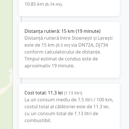
10.85
km
(
6.74
mi
).
Distanța rutieră:
15
km
(
19 minute
)
Distanță rutieră între
Stoenești
și
Lerești
este de
15
km
via DN72A, DJ734
(
9.3
mi
)
conform calculatorului de distanțe.
Timpul estimat de condus este de
aproximativ
19 minute
.
Cost total:
11.3
lei
(
1.13
litri
)
La un consum mediu de
7.5 litri / 100 km
,
costul total al călătoriei este de
11.3
lei
,
cu un consum total de
1.13
litri
de
combustibil.