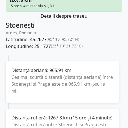
15 ore și 4 minute via A1, D1
Detalii despre traseu
Stoenești
Argeș, Romania
Latitudine:
45.2627
(45° 15' 45.72" N)
Longitudine:
25.1727
(25° 10' 21.72" E)
Distanța aeriană:
965.91
km
Cea mai scurtă distanță (distanța aeriană) între
Stoenești
și
Praga
este de
965.91
km
(
600.19
mi
).
Distanța rutieră:
1267.8
km
(
15 ore și 4 minute
)
Distanță rutieră între
Stoenești
și
Praga
este