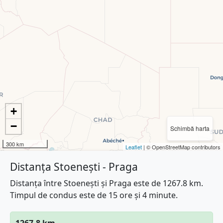
+
−
Schimbă harta
300 km
Leaflet
| © OpenStreetMap contributors
Distanța Stoenești - Praga
Distanța între Stoenești și Praga este de 1267.8 km.
Timpul de condus este de 15 ore și 4 minute.
1267.8 km