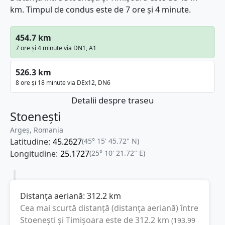
km. Timpul de condus este de 7 ore și 4 minute.
454.7 km
7 ore și 4 minute via DN1, A1
526.3 km
8 ore și 18 minute via DEx12, DN6
Detalii despre traseu
Stoenești
Argeș, Romania
Latitudine:
45.2627
(45° 15' 45.72" N)
Longitudine:
25.1727
(25° 10' 21.72" E)
Distanța aeriană:
312.2
km
Cea mai scurtă distanță (distanța aeriană) între
Stoenești
și
Timișoara
este de
312.2
km
(
193.99