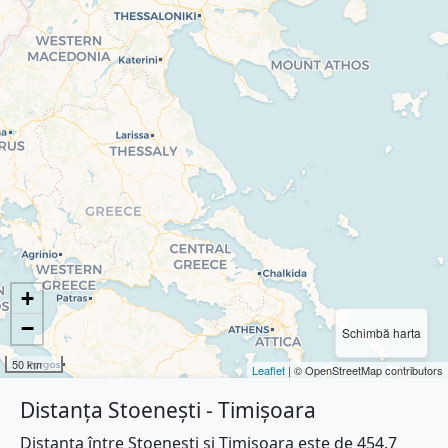
+
−
Schimbă harta
50 km
Leaflet
| © OpenStreetMap contributors
Distanța Stoenești - Timișoara
Distanța între Stoenești și Timișoara este de 454.7