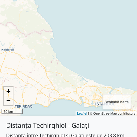
+
−
Schimbă harta
30 km
Leaflet
| © OpenStreetMap contributors
Distanța Techirghiol - Galați
Distanța între Techirghiol și Galați este de 203.8 km.