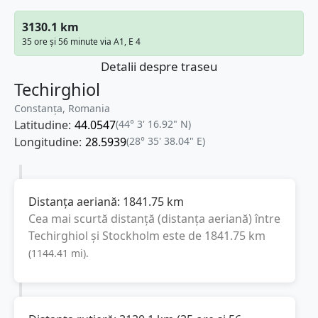
3130.1 km
35 ore și 56 minute via A1, E 4
Detalii despre traseu
Techirghiol
Constanța, Romania
Latitudine:
44.0547
(44° 3' 16.92" N)
Longitudine:
28.5939
(28° 35' 38.04" E)
Distanța aeriană:
1841.75
km
Cea mai scurtă distanță (distanța aeriană) între
Techirghiol
și
Stockholm
este de
1841.75
km
(
1144.41
mi
).