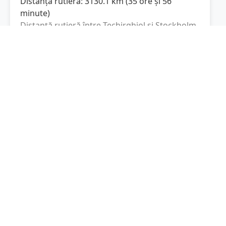
Distanța rutieră:
3130.1
km
(
35 ore și 56
minute
)
Distanță rutieră între
Techirghiol
și
Stockholm
este de
3130.1
km
via A1, E 4
conform
(
1945
mi
)
calculatorului de distanțe. Timpul estimat de
condus este de aproximativ
35 ore și 56
minute
.
Cost total:
2347.6
lei
(
234.76
litri
)
La un consum mediu de
7.5 litri / 100 km
,
costul total al călătoriei este de
2347.6
lei
, cu
un consum total de
234.76
litri
de combustibil.
Stockholm
Stockholm, Suedia