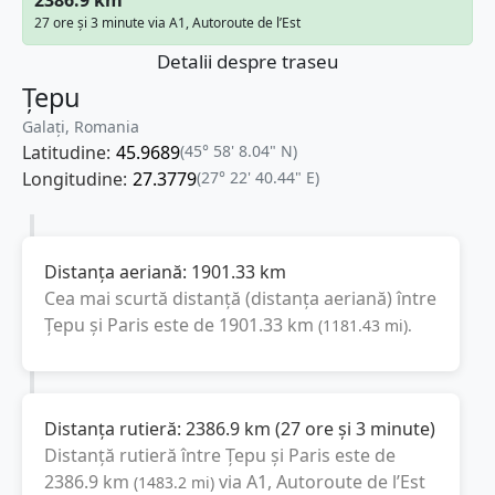
27 ore și 3 minute via A1, Autoroute de l’Est
Detalii despre traseu
Țepu
Galați, Romania
Latitudine:
45.9689
(45° 58' 8.04" N)
Longitudine:
27.3779
(27° 22' 40.44" E)
Distanța aeriană:
1901.33
km
Cea mai scurtă distanță (distanța aeriană) între
Țepu
și
Paris
este de
1901.33
km
(
1181.43
mi
).
Distanța rutieră:
2386.9
km
(
27 ore și 3 minute
)
Distanță rutieră între
Țepu
și
Paris
este de
2386.9
km
via A1, Autoroute de l’Est
(
1483.2
mi
)