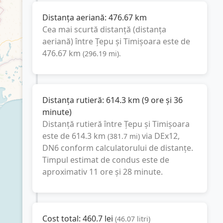
Distanța aeriană:
476.67
km
Cea mai scurtă distanță (distanța
aeriană) între
Țepu
și
Timișoara
este de
476.67
km
(
296.19
mi
).
Distanța rutieră:
614.3
km
(
9 ore și 36
minute
)
Distanță rutieră între
Țepu
și
Timișoara
este de
614.3
km
via DEx12,
(
381.7
mi
)
DN6
conform calculatorului de distanțe.
Timpul estimat de condus este de
aproximativ
11 ore și 28 minute
.
Cost total:
460.7
lei
(
46.07
litri
)