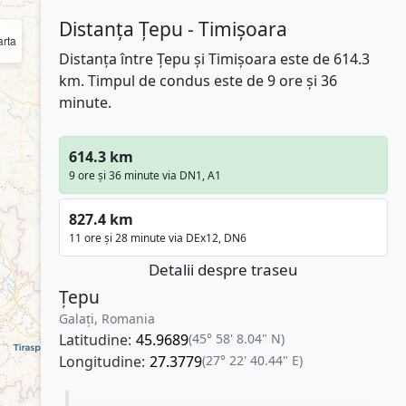
Distanța Țepu - Timișoara
rta
Distanța între Țepu și Timișoara este de 614.3
km. Timpul de condus este de 9 ore și 36
minute.
614.3 km
9 ore și 36 minute via DN1, A1
827.4 km
11 ore și 28 minute via DEx12, DN6
Detalii despre traseu
Țepu
Galați, Romania
Latitudine:
45.9689
(45° 58' 8.04" N)
Longitudine:
27.3779
(27° 22' 40.44" E)