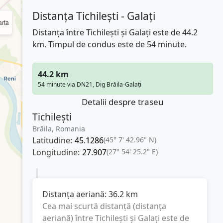
Distanța Tichilești - Galați
rta
Distanța între Tichilești și Galați este de 44.2
km. Timpul de condus este de 54 minute.
44.2 km
54 minute via DN21, Dig Brăila-Galați
Detalii despre traseu
Tichilești
Brăila, Romania
Latitudine:
45.1286
(45° 7' 42.96" N)
Longitudine:
27.907
(27° 54' 25.2" E)
Distanța aeriană:
36.2
km
Cea mai scurtă distanță (distanța
aeriană) între
Tichilești
și
Galați
este de