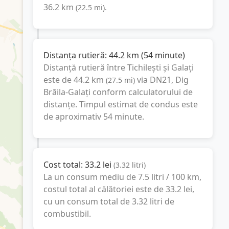
36.2
km
(
22.5
mi
).
Distanța rutieră:
44.2
km
(
54 minute
)
Distanță rutieră între
Tichilești
și
Galați
este de
44.2
km
via DN21, Dig
(
27.5
mi
)
Brăila-Galați
conform calculatorului de
distanțe. Timpul estimat de condus este
de aproximativ
54 minute
.
Cost total:
33.2
lei
(
3.32
litri
)
La un consum mediu de
7.5 litri / 100 km
,
costul total al călătoriei este de
33.2
lei
,
cu un consum total de
3.32
litri
de
combustibil.