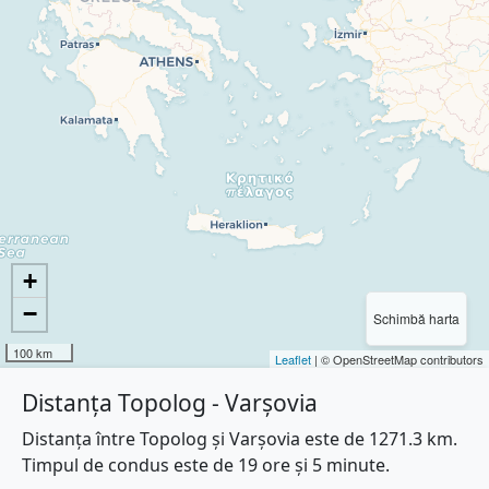
+
−
Schimbă harta
100 km
Leaflet
| © OpenStreetMap contributors
Distanța Topolog - Varşovia
Distanța între Topolog și Varşovia este de 1271.3 km.
Timpul de condus este de 19 ore și 5 minute.