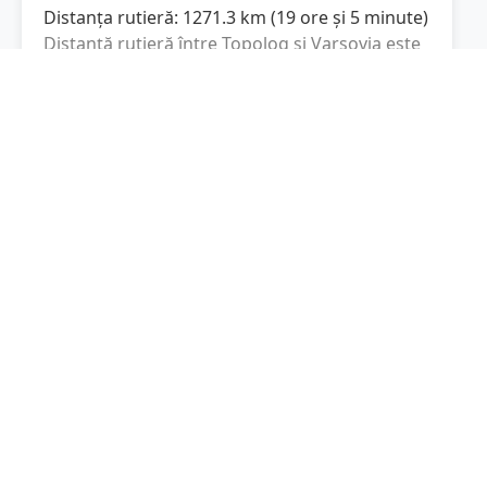
Distanța rutieră:
1271.3
km
(
19 ore și 5 minute
)
Distanță rutieră între
Topolog
și
Varşovia
este
de
1271.3
km
via DN2, Via Carpatia im.
(
790
mi
)
Prezydenta RP Lecha Kaczyńskiego
conform
calculatorului de distanțe. Timpul estimat de
condus este de aproximativ
19 ore și 5 minute
.
Cost total:
953.5
lei
(
95.35
litri
)
La un consum mediu de
7.5 litri / 100 km
,
costul total al călătoriei este de
953.5
lei
, cu un
consum total de
95.35
litri
de combustibil.
Varşovia
Mazowieckie, Polonia