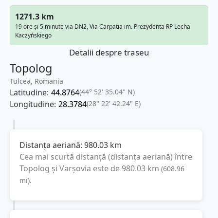
1271.3 km
19 ore și 5 minute via DN2, Via Carpatia im. Prezydenta RP Lecha
Kaczyńskiego
Detalii despre traseu
Topolog
Tulcea, Romania
Latitudine:
44.8764
(44° 52' 35.04" N)
Longitudine:
28.3784
(28° 22' 42.24" E)
Distanța aeriană:
980.03
km
Cea mai scurtă distanță (distanța aeriană) între
Topolog
și
Varşovia
este de
980.03
km
(
608.96
mi
).