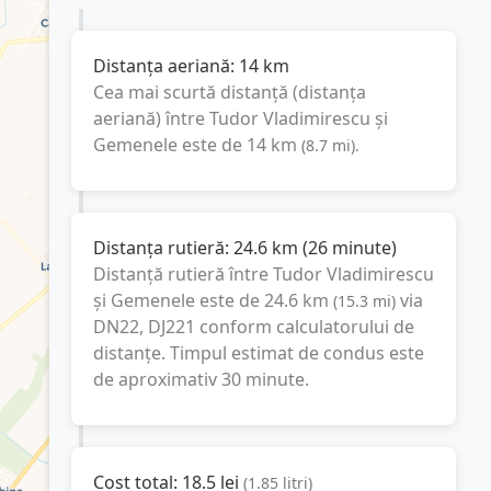
Distanța aeriană:
14
km
Cea mai scurtă distanță (distanța
aeriană) între
Tudor Vladimirescu
și
Gemenele
este de
14
km
(
8.7
mi
).
Distanța rutieră:
24.6
km
(
26 minute
)
Distanță rutieră între
Tudor Vladimirescu
și
Gemenele
este de
24.6
km
via
(
15.3
mi
)
DN22, DJ221
conform calculatorului de
distanțe. Timpul estimat de condus este
de aproximativ
30 minute
.
Cost total:
18.5
lei
(
1.85
litri
)