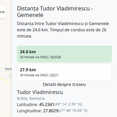
Distanța Tudor Vladimirescu -
rta
Gemenele
Distanța între Tudor Vladimirescu și Gemenele
este de 24.6 km. Timpul de condus este de 26
minute.
24.6 km
26 minute via DN22, DJ202B
27.9 km
30 minute via DN22, DJ221
Detalii despre traseu
Tudor Vladimirescu
Brăila, Romania
Latitudine:
45.2341
(45° 14' 2.76" N)
Longitudine:
27.8029
(27° 48' 10.44" E)