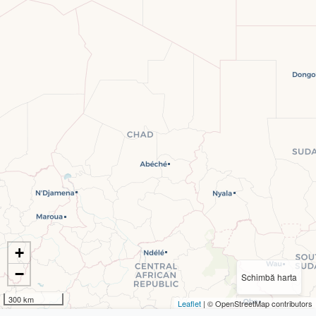
+
−
Schimbă harta
300 km
Leaflet
| © OpenStreetMap contributors