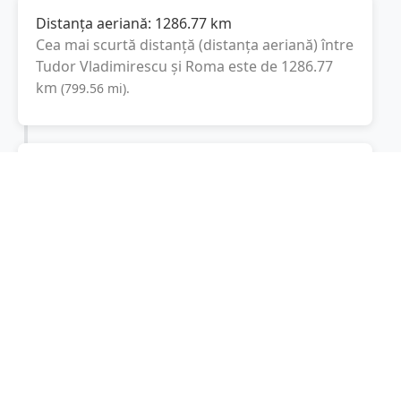
Distanța aeriană:
1286.77
km
Cea mai scurtă distanță (distanța aeriană) între
Tudor Vladimirescu
și
Roma
este de
1286.77
km
(
799.56
mi
).
Distanța rutieră:
2135.8
km
(
24 ore și 41
minute
)
Distanță rutieră între
Tudor Vladimirescu
și
Roma
este de
2135.8
km
via A1,
(
1327.1
mi
)
Autostrada del Sole
conform calculatorului de
distanțe. Timpul estimat de condus este de
aproximativ
25 ore și 34 minute
.
Cost total:
1601.9
lei
(
160.19
litri
)