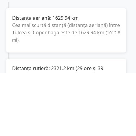
Distanța aeriană:
1629.94
km
Cea mai scurtă distanță (distanța aeriană) între
Tulcea
și
Copenhaga
este de
1629.94
km
(
1012.8
mi
).
Distanța rutieră:
2321.2
km
(
29 ore și 39
minute
)
Distanță rutieră între
Tulcea
și
Copenhaga
este
de
2321.2
km
via A1, A 24
conform
(
1442.3
mi
)
calculatorului de distanțe. Timpul estimat de
condus este de aproximativ
30 ore și 8 minute
.
Cost total:
1740.9
lei
(
174.09
litri
)