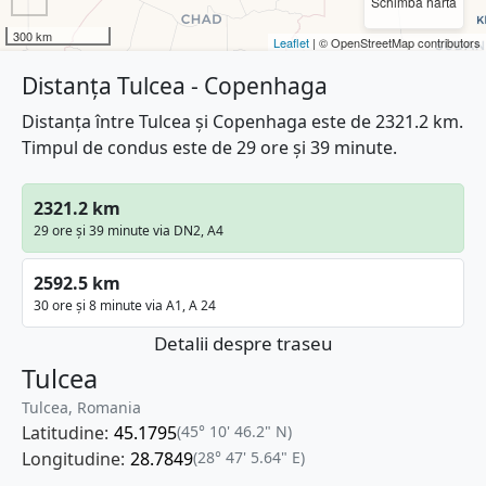
Schimbă harta
300 km
Leaflet
| © OpenStreetMap contributors
Distanța Tulcea - Copenhaga
Distanța între Tulcea și Copenhaga este de 2321.2 km.
Timpul de condus este de 29 ore și 39 minute.
2321.2 km
29 ore și 39 minute via DN2, A4
2592.5 km
30 ore și 8 minute via A1, A 24
Detalii despre traseu
Tulcea
Tulcea, Romania
Latitudine:
45.1795
(45° 10' 46.2" N)
Longitudine:
28.7849
(28° 47' 5.64" E)