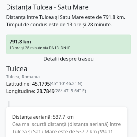
Distanța Tulcea - Satu Mare
Distanța între Tulcea și Satu Mare este de 791.8 km.
Timpul de condus este de 13 ore și 28 minute.
791.8 km
13 ore și 28 minute via DN13, DN1F
Detalii despre traseu
Tulcea
Tulcea, Romania
Latitudine:
45.1795
(45° 10' 46.2" N)
Longitudine:
28.7849
(28° 47' 5.64" E)
Distanța aeriană:
537.7
km
Cea mai scurtă distanță (distanța aeriană) între
Tulcea
și
Satu Mare
este de
537.7
km
(
334.11