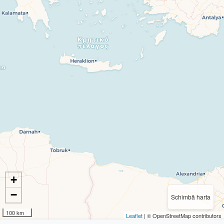
+
−
Schimbă harta
100 km
Leaflet
| © OpenStreetMap contributors