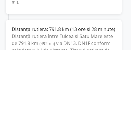
mi
).
Distanța rutieră:
791.8
km
(
13 ore și 28 minute
)
Distanță rutieră între
Tulcea
și
Satu Mare
este
de
791.8
km
via DN13, DN1F
conform
(
492
mi
)
calculatorului de distanțe. Timpul estimat de
condus este de aproximativ
13 ore și 28
minute
.
Cost total:
593.9
lei
(
59.39
litri
)
La un consum mediu de
7.5 litri / 100 km
,
costul total al călătoriei este de
593.9
lei
, cu un
consum total de
59.39
litri
de combustibil.