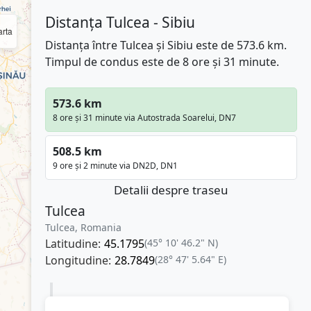
Distanța Tulcea - Sibiu
rta
Distanța între Tulcea și Sibiu este de 573.6 km.
Timpul de condus este de 8 ore și 31 minute.
573.6 km
8 ore și 31 minute via Autostrada Soarelui, DN7
508.5 km
9 ore și 2 minute via DN2D, DN1
Detalii despre traseu
Tulcea
Tulcea, Romania
Latitudine:
45.1795
(45° 10' 46.2" N)
Longitudine:
28.7849
(28° 47' 5.64" E)