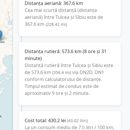
Distanța aeriană:
367.6
km
Cea mai scurtă distanță (distanța
aeriană) între
Tulcea
și
Sibiu
este de
367.6
km
(
228.42
mi
).
Distanța rutieră:
573.6
km
(
8 ore și 31
minute
)
Distanță rutieră între
Tulcea
și
Sibiu
este
de
573.6
km
via DN2D, DN1
(
356.4
mi
)
conform calculatorului de distanțe.
Timpul estimat de condus este de
aproximativ
9 ore și 2 minute
.
Cost total:
430.2
lei
(
43.02
litri
)
La un consum mediu de
7.5 litri / 100 km
,